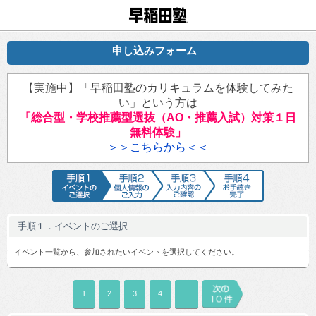
早稲田塾
申し込みフォーム
【実施中】「早稲田塾のカリキュラムを体験してみた
い」という方は
「総合型・学校推薦型選抜（AO・推薦入試）対策１日
無料体験」
＞＞こちらから＜＜
手順1 イベントのご選択
手順2 個人情報のご入力
手順3 入力内容のご確認
手順4 お手続
手順１．イベントのご選択
イベント一覧から、参加されたいイベントを選択してください。
1
2
3
4
...