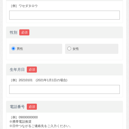
［例］ワセダタロウ
性別
必須
男性
女性
生年月日
必須
［例］20210101 (2021年1月1日の場合)
電話番号
必須
［例］09000000000
※携帯電話推奨
※日中つながるご連絡先をご入力ください。