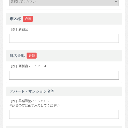
市区郡
必須
［例］新宿区
町名番地
必須
［例］西新宿７ー１７ー４
アパート・マンション名等
［例］早稲田塾ハイツ２０２
※該当の方は必ず入力してください