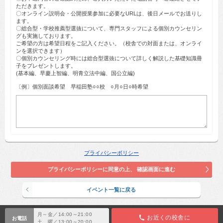
ただきます。
〇オンライン説明会・公開授業参加に必要なURLは、後日メールでお送りし
ます。
〇総合型・学校推薦型選抜について、専門スタッフによる個別カウンセリン
グも実施しております。
ご希望の方は希望日程をご記入ください。（校舎での対面または、オンライ
ンを選択できます）
〇個別カウンセリング時には総合型選抜について詳しく解説した基礎知識冊
子をプレゼントします。
(基本編、早慶上智編、明青立法中編、国公立編)
〔例〕個別面談希望 早稲田塾○○校 ○月○日○時希望
プライバシーポリシー
月～金／14:00～21:00
お近くの校舎に
お電話
土 曜／13:00～20:00