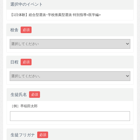
選択中のイベント
【1日体験】総合型選抜･学校推薦型選抜 特別指導<医学編>
校舎
必須
日程
必須
生徒氏名
必須
［例］早稲田太郎
生徒フリガナ
必須