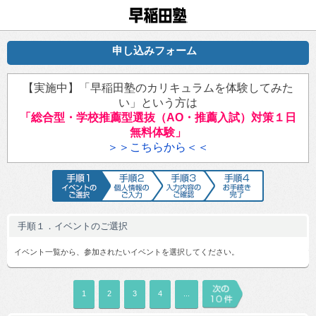
早稲田塾
申し込みフォーム
【実施中】「早稲田塾のカリキュラムを体験してみた
い」という方は
「総合型・学校推薦型選抜（AO・推薦入試）対策１日
無料体験」
＞＞こちらから＜＜
手順1 イベントのご選択
手順2 個人情報のご入力
手順3 入力内容のご確認
手順4 お手続
手順１．イベントのご選択
イベント一覧から、参加されたいイベントを選択してください。
1
2
3
4
...