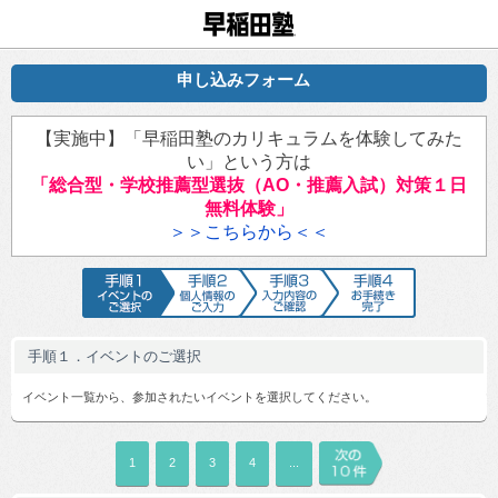
早稲田塾
申し込みフォーム
【実施中】「早稲田塾のカリキュラムを体験してみた
い」という方は
「総合型・学校推薦型選抜（AO・推薦入試）対策１日
無料体験」
＞＞こちらから＜＜
手順1 イベントのご選択
手順2 個人情報のご入力
手順3 入力内容のご確認
手順4 お手続
手順１．イベントのご選択
イベント一覧から、参加されたいイベントを選択してください。
1
2
3
4
...