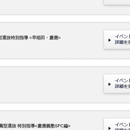
型選抜特別指導 <早稲田・慶應>
薦型選抜 特別指導<慶應義塾SFC編>