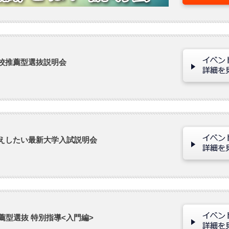
校推薦型選抜説明会
えしたい最新大学入試説明会
薦型選抜 特別指導<入門編>