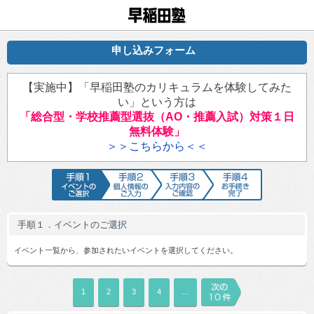
早稲田塾
申し込みフォーム
【実施中】「早稲田塾のカリキュラムを体験してみた
い」という方は
「総合型・学校推薦型選抜（AO・推薦入試）対策１日
無料体験」
＞＞こちらから＜＜
手順1 イベントのご選択
手順2 個人情報のご入力
手順3 入力内容のご確認
手順4 お手続
手順１．イベントのご選択
イベント一覧から、参加されたいイベントを選択してください。
1
2
3
4
...