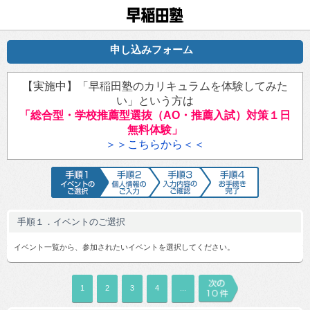
早稲田塾
申し込みフォーム
【実施中】「早稲田塾のカリキュラムを体験してみた
い」という方は
「総合型・学校推薦型選抜（AO・推薦入試）対策１日
無料体験」
＞＞こちらから＜＜
手順1 イベントのご選択
手順2 個人情報のご入力
手順3 入力内容のご確認
手順4 お手続
手順１．イベントのご選択
イベント一覧から、参加されたいイベントを選択してください。
1
2
3
4
...