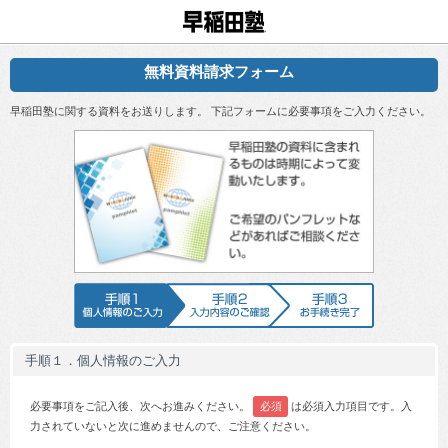
早稲田塾
無料資料請求フォーム
早稲田塾に関する資料をお送りします。 下記フォームに必要事項をご入力ください。
早稲田塾の資
手順1 個人情報のご入力
手順2 入力内容のご確認
手順3 お手続
手順１．個人情報のご入力
必要事項をご記入後、次へお進みください。
必須
は必須入力項目です。入
力されていないと次に進めませんので、ご注意ください。