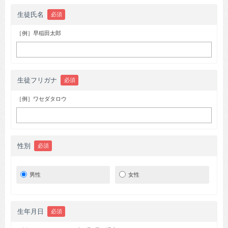
生徒氏名
必須
［例］早稲田太郎
生徒フリガナ
必須
［例］ワセダタロウ
性別
必須
男性
女性
生年月日
必須