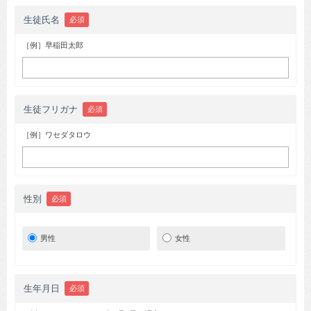
生徒氏名
必須
［例］早稲田太郎
生徒フリガナ
必須
［例］ワセダタロウ
性別
必須
男性
女性
生年月日
必須