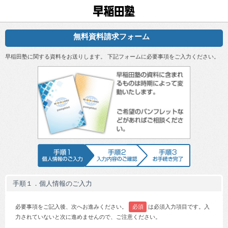
早稲田塾
無料資料請求フォーム
早稲田塾に関する資料をお送りします。 下記フォームに必要事項をご入力ください。
早稲田塾の資
手順1 個人情報のご入力
手順2 入力内容のご確認
手順3 お手続
手順１．個人情報のご入力
必要事項をご記入後、次へお進みください。
必須
は必須入力項目です。入
力されていないと次に進めませんので、ご注意ください。