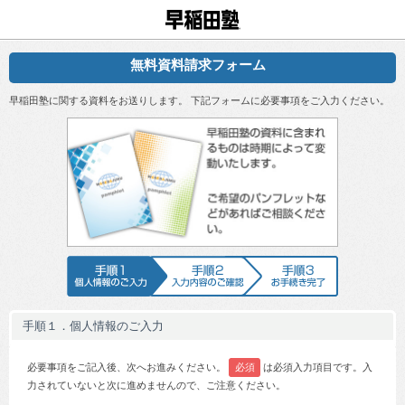
早稲田塾
無料資料請求フォーム
早稲田塾に関する資料をお送りします。 下記フォームに必要事項をご入力ください。
早稲田塾の資
手順1 個人情報のご入力
手順2 入力内容のご確認
手順3 お手続
手順１．個人情報のご入力
必要事項をご記入後、次へお進みください。
必須
は必須入力項目です。入
力されていないと次に進めませんので、ご注意ください。