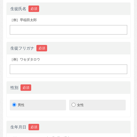
生徒氏名
必須
［例］早稲田太郎
生徒フリガナ
必須
［例］ワセダタロウ
性別
必須
男性
女性
生年月日
必須