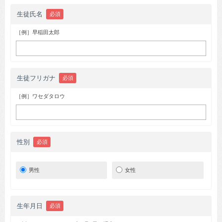
生徒氏名
必須
［例］早稲田太郎
生徒フリガナ
必須
［例］ワセダタロウ
性別
必須
男性
女性
生年月日
必須