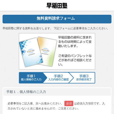
早稲田塾
無料資料請求フォーム
早稲田塾に関する資料をお送りします。 下記フォームに必要事項をご入力ください。
早稲田塾の資
手順1 個人情報のご入力
手順2 入力内容のご確認
手順3 お手続
手順１．個人情報のご入力
必要事項をご記入後、次へお進みください。
必須
は必須入力項目です。入
力されていないと次に進めませんので、ご注意ください。