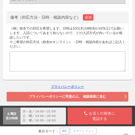
備考（対応方法・日時・相談内容など）
必須
［例］校舎での対応を希望します。日時は10/1(木)16時頃か10/3(土)でお願い
します。入試についてあまり知らないので、どの入試方式が向いているか相
談したいです。
※ご希望の対応方法（校舎orオンライン）・日時・相談内容があればご記入く
ださい。
プライバシーポリシー
月～金／14:00～21:00
お近くの校舎に
お電話
土 曜／13:00～20:00
受付時間
電話する
日 曜／10:00～18:00
表示モード：
PC
スマートフォン
TOP