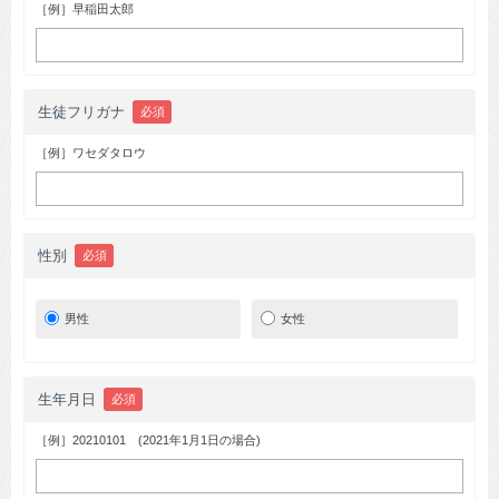
［例］早稲田太郎
生徒フリガナ
必須
［例］ワセダタロウ
性別
必須
男性
女性
生年月日
必須
［例］20210101 (2021年1月1日の場合)