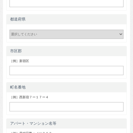
都道府県
市区郡
［例］新宿区
町名番地
［例］西新宿７ー１７ー４
アパート・マンション名等