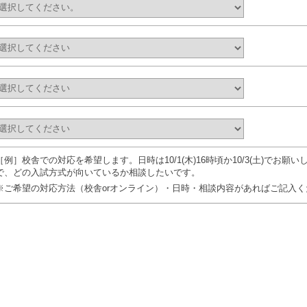
［例］校舎での対応を希望します。日時は10/1(木)16時頃か10/3(土)でお
で、どの入試方式が向いているか相談したいです。
※ご希望の対応方法（校舎orオンライン）・日時・相談内容があればご記入く