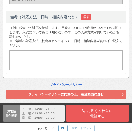
備考（対応方法・日時・相談内容など）
必須
［例］校舎での対応を希望します。日時は10/1(木)16時頃か10/3(土)でお願い
します。入試についてあまり知らないので、どの入試方式が向いているか相
談したいです。
※ご希望の対応方法（校舎orオンライン）・日時・相談内容があればご記入く
ださい。
プライバシーポリシー
月～金／14:00～21:00
お近くの校舎に
お電話
土 曜／13:00～20:00
受付時間
電話する
日 曜／10:00～18:00
表示モード：
PC
スマートフォン
TOP