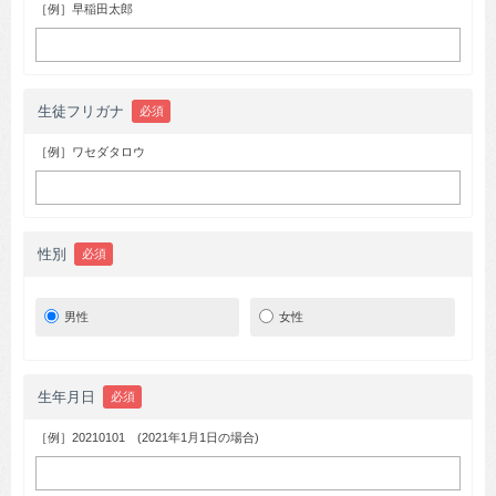
［例］早稲田太郎
生徒フリガナ
必須
［例］ワセダタロウ
性別
必須
男性
女性
生年月日
必須
［例］20210101 (2021年1月1日の場合)