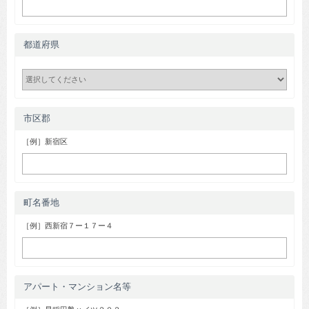
都道府県
市区郡
［例］新宿区
町名番地
［例］西新宿７ー１７ー４
アパート・マンション名等