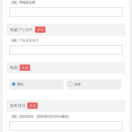
［例］早稲田太郎
生徒フリガナ
必須
［例］ワセダタロウ
性別
必須
男性
女性
生年月日
必須
［例］20210101 (2021年1月1日の場合)