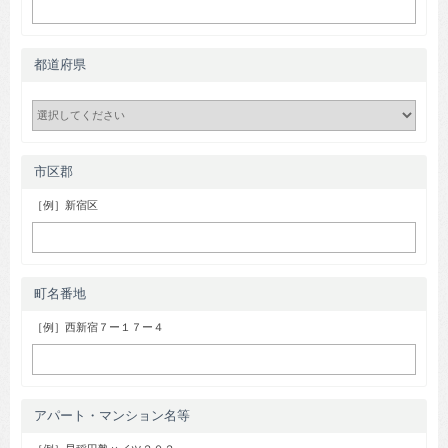
都道府県
市区郡
［例］新宿区
町名番地
［例］西新宿７ー１７ー４
アパート・マンション名等