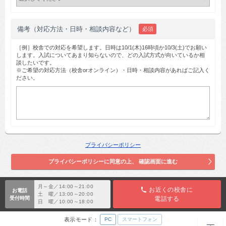
備考（対応方法・日時・相談内容など）
必須
［例］校舎での対応を希望します。日時は10/1(木)16時頃か10/3(土)でお願い
します。入試についてあまり知らないので、どの入試方式が向いているか相
談したいです。
※ご希望の対応方法（校舎orオンライン）・日時・相談内容があればご記入く
ださい。
プライバシーポリシー
月～金／14:00～21:00
お近くの校舎に
お電話
土 曜／13:00～20:00
受付時間
電話する
日 曜／10:00～18:00
表示モード：
PC
スマートフォン
TOP