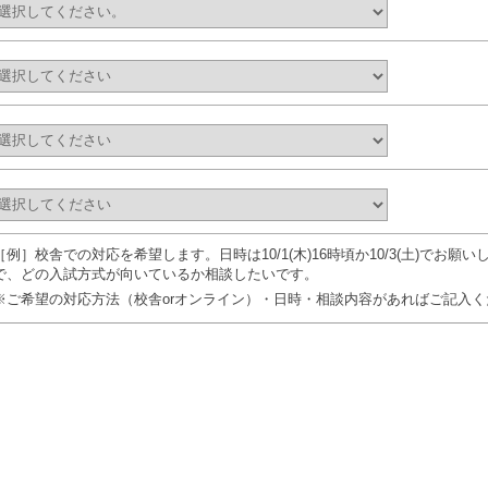
［例］校舎での対応を希望します。日時は10/1(木)16時頃か10/3(土)でお
で、どの入試方式が向いているか相談したいです。
※ご希望の対応方法（校舎orオンライン）・日時・相談内容があればご記入く