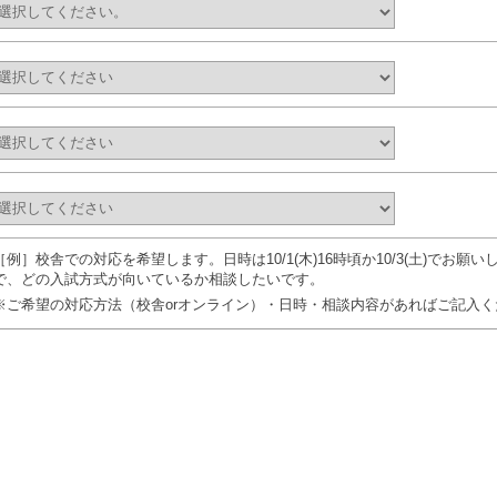
［例］校舎での対応を希望します。日時は10/1(木)16時頃か10/3(土)でお
で、どの入試方式が向いているか相談したいです。
※ご希望の対応方法（校舎orオンライン）・日時・相談内容があればご記入く