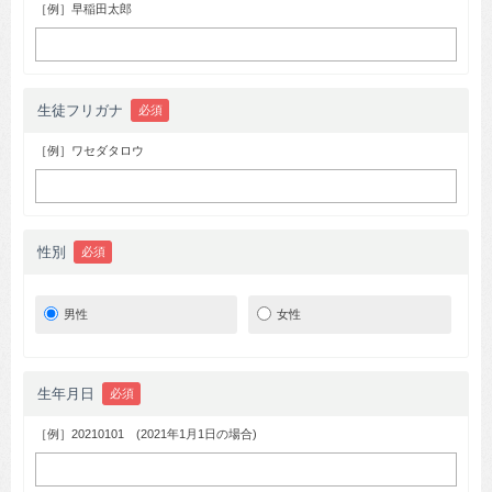
［例］早稲田太郎
生徒フリガナ
必須
［例］ワセダタロウ
性別
必須
男性
女性
生年月日
必須
［例］20210101 (2021年1月1日の場合)