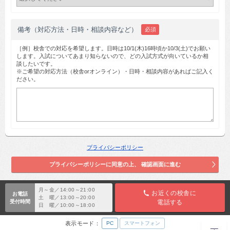
備考（対応方法・日時・相談内容など）
必須
［例］校舎での対応を希望します。日時は10/1(木)16時頃か10/3(土)でお願い
します。入試についてあまり知らないので、どの入試方式が向いているか相
談したいです。
※ご希望の対応方法（校舎orオンライン）・日時・相談内容があればご記入く
ださい。
プライバシーポリシー
月～金／14:00～21:00
お近くの校舎に
お電話
土 曜／13:00～20:00
受付時間
電話する
日 曜／10:00～18:00
表示モード：
PC
スマートフォン
TOP