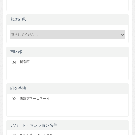
都道府県
市区郡
［例］新宿区
町名番地
［例］西新宿７ー１７ー４
アパート・マンション名等