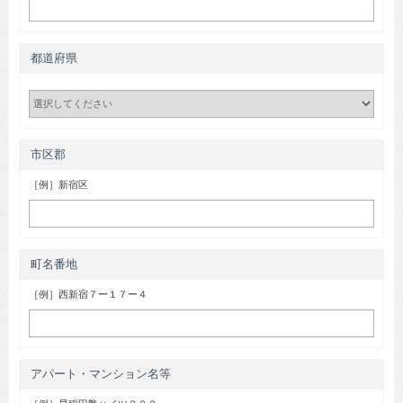
都道府県
市区郡
［例］新宿区
町名番地
［例］西新宿７ー１７ー４
アパート・マンション名等