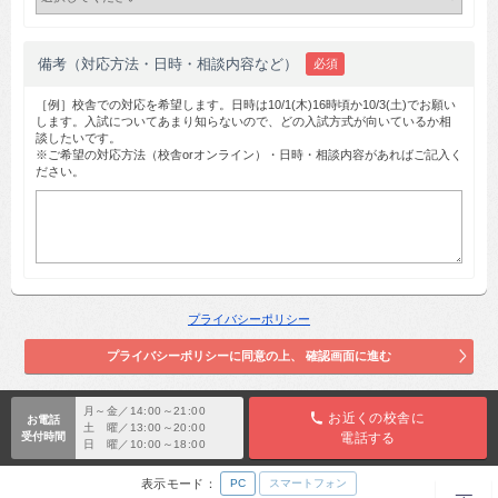
備考（対応方法・日時・相談内容など）
必須
［例］校舎での対応を希望します。日時は10/1(木)16時頃か10/3(土)でお願い
します。入試についてあまり知らないので、どの入試方式が向いているか相
談したいです。
※ご希望の対応方法（校舎orオンライン）・日時・相談内容があればご記入く
ださい。
プライバシーポリシー
月～金／14:00～21:00
お近くの校舎に
お電話
土 曜／13:00～20:00
受付時間
電話する
日 曜／10:00～18:00
表示モード：
PC
スマートフォン
TOP