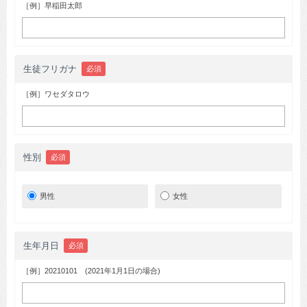
［例］早稲田太郎
生徒フリガナ
必須
［例］ワセダタロウ
性別
必須
男性
女性
生年月日
必須
［例］20210101 (2021年1月1日の場合)