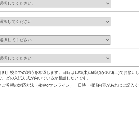
［例］校舎での対応を希望します。日時は10/1(木)16時頃か10/3(土)でお
で、どの入試方式が向いているか相談したいです。
※ご希望の対応方法（校舎orオンライン）・日時・相談内容があればご記入く