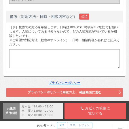
備考（対応方法・日時・相談内容など）
必須
［例］校舎での対応を希望します。日時は10/1(木)16時頃か10/3(土)でお願い
します。入試についてあまり知らないので、どの入試方式が向いているか相
談したいです。
※ご希望の対応方法（校舎orオンライン）・日時・相談内容があればご記入く
ださい。
プライバシーポリシー
月～金／14:00～21:00
お近くの校舎に
お電話
土 曜／13:00～20:00
受付時間
電話する
日 曜／10:00～18:00
表示モード：
PC
スマートフォン
TOP