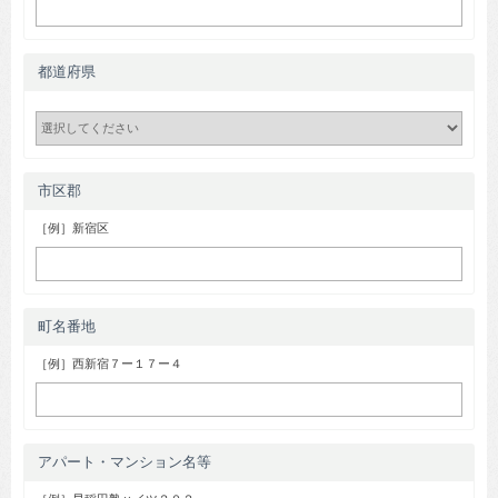
都道府県
市区郡
［例］新宿区
町名番地
［例］西新宿７ー１７ー４
アパート・マンション名等