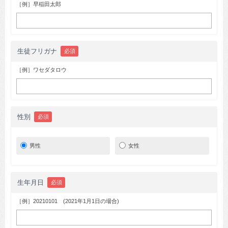
［例］早稲田太郎
生徒フリガナ
必須
［例］ワセダタロウ
性別
必須
男性
女性
生年月日
必須
［例］20210101 (2021年1月1日の場合)