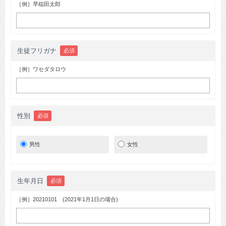
［例］早稲田太郎
生徒フリガナ
必須
［例］ワセダタロウ
性別
必須
男性
女性
生年月日
必須
［例］20210101 (2021年1月1日の場合)