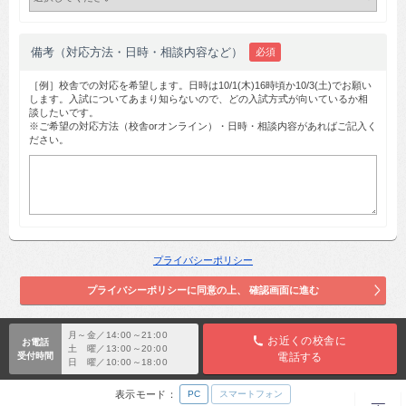
備考（対応方法・日時・相談内容など）
必須
［例］校舎での対応を希望します。日時は10/1(木)16時頃か10/3(土)でお願い
します。入試についてあまり知らないので、どの入試方式が向いているか相
談したいです。
※ご希望の対応方法（校舎orオンライン）・日時・相談内容があればご記入く
ださい。
プライバシーポリシー
月～金／14:00～21:00
お近くの校舎に
お電話
土 曜／13:00～20:00
受付時間
電話する
日 曜／10:00～18:00
表示モード：
PC
スマートフォン
TOP