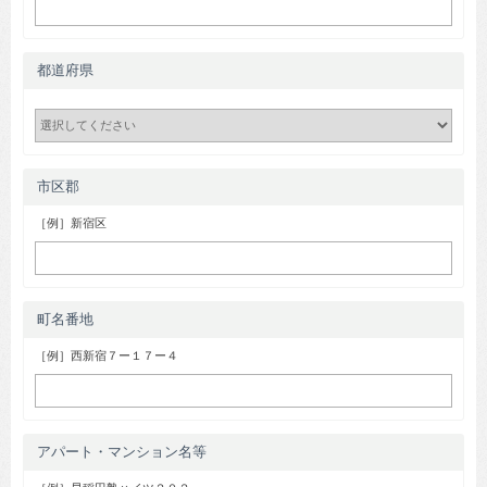
都道府県
市区郡
［例］新宿区
町名番地
［例］西新宿７ー１７ー４
アパート・マンション名等