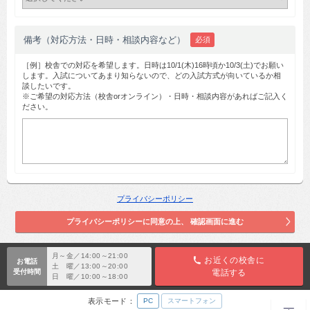
備考（対応方法・日時・相談内容など）
必須
［例］校舎での対応を希望します。日時は10/1(木)16時頃か10/3(土)でお願い
します。入試についてあまり知らないので、どの入試方式が向いているか相
談したいです。
※ご希望の対応方法（校舎orオンライン）・日時・相談内容があればご記入く
ださい。
プライバシーポリシー
月～金／14:00～21:00
お近くの校舎に
お電話
土 曜／13:00～20:00
受付時間
電話する
日 曜／10:00～18:00
表示モード：
PC
スマートフォン
TOP