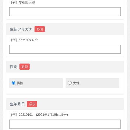
［例］早稲田太郎
生徒フリガナ
必須
［例］ワセダタロウ
性別
必須
男性
女性
生年月日
必須
［例］20210101 (2021年1月1日の場合)