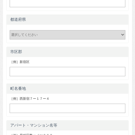
都道府県
市区郡
［例］新宿区
町名番地
［例］西新宿７ー１７ー４
アパート・マンション名等