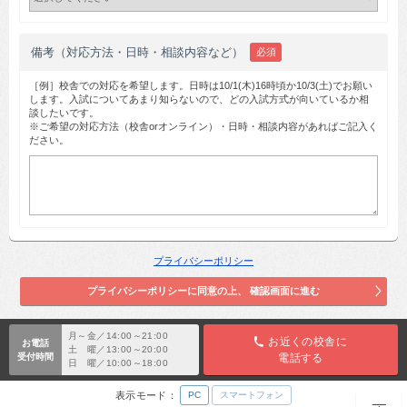
備考（対応方法・日時・相談内容など）
必須
［例］校舎での対応を希望します。日時は10/1(木)16時頃か10/3(土)でお願い
します。入試についてあまり知らないので、どの入試方式が向いているか相
談したいです。
※ご希望の対応方法（校舎orオンライン）・日時・相談内容があればご記入く
ださい。
プライバシーポリシー
月～金／14:00～21:00
お近くの校舎に
お電話
土 曜／13:00～20:00
受付時間
電話する
日 曜／10:00～18:00
表示モード：
PC
スマートフォン
TOP