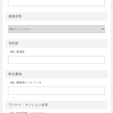
都道府県
市区郡
［例］新宿区
町名番地
［例］西新宿７ー１７ー４
アパート・マンション名等