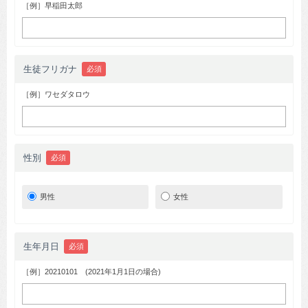
［例］早稲田太郎
生徒フリガナ
必須
［例］ワセダタロウ
性別
必須
男性
女性
生年月日
必須
［例］20210101 (2021年1月1日の場合)