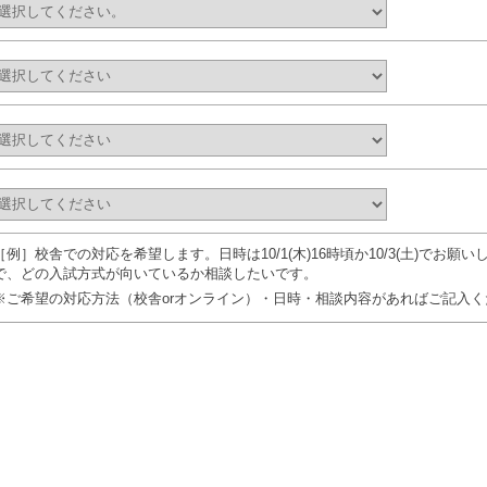
［例］校舎での対応を希望します。日時は10/1(木)16時頃か10/3(土)でお
で、どの入試方式が向いているか相談したいです。
※ご希望の対応方法（校舎orオンライン）・日時・相談内容があればご記入く