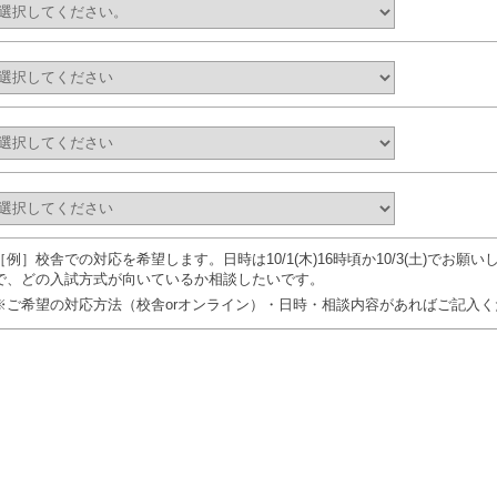
［例］校舎での対応を希望します。日時は10/1(木)16時頃か10/3(土)でお
で、どの入試方式が向いているか相談したいです。
※ご希望の対応方法（校舎orオンライン）・日時・相談内容があればご記入く