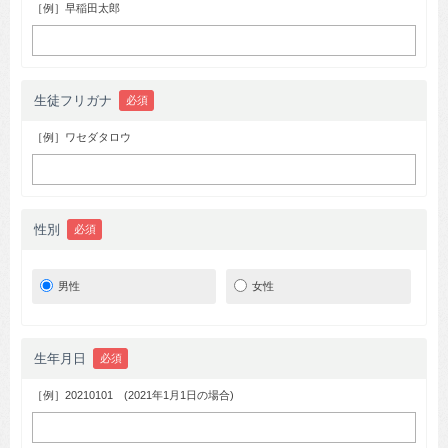
［例］早稲田太郎
生徒フリガナ
必須
［例］ワセダタロウ
性別
必須
男性
女性
生年月日
必須
［例］20210101 (2021年1月1日の場合)