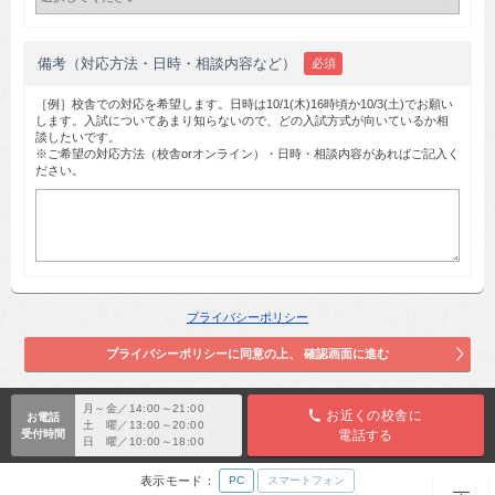
備考（対応方法・日時・相談内容など）
必須
［例］校舎での対応を希望します。日時は10/1(木)16時頃か10/3(土)でお願い
します。入試についてあまり知らないので、どの入試方式が向いているか相
談したいです。
※ご希望の対応方法（校舎orオンライン）・日時・相談内容があればご記入く
ださい。
プライバシーポリシー
月～金／14:00～21:00
お近くの校舎に
お電話
土 曜／13:00～20:00
受付時間
電話する
日 曜／10:00～18:00
表示モード：
PC
スマートフォン
TOP