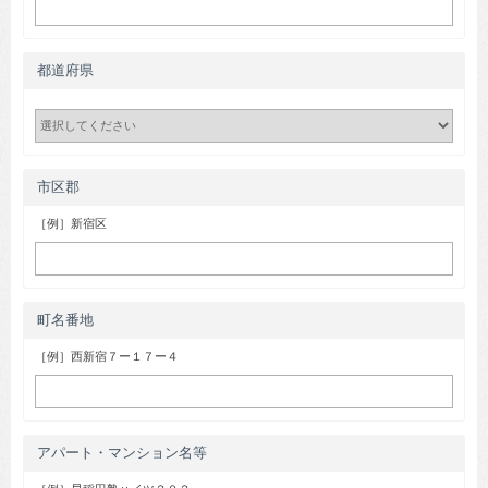
都道府県
市区郡
［例］新宿区
町名番地
［例］西新宿７ー１７ー４
アパート・マンション名等