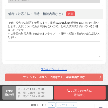
備考（対応方法・日時・相談内容など）
必須
［例］校舎での対応を希望します。日時は10/1(木)16時頃か10/3(土)でお願い
します。入試についてあまり知らないので、どの入試方式が向いているか相
談したいです。
※ご希望の対応方法（校舎orオンライン）・日時・相談内容があればご記入く
ださい。
プライバシーポリシー
月～金／14:00～21:00
お近くの校舎に
お電話
土 曜／13:00～20:00
受付時間
電話する
日 曜／10:00～18:00
表示モード：
PC
スマートフォン
TOP