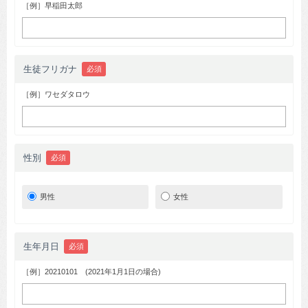
［例］早稲田太郎
生徒フリガナ
必須
［例］ワセダタロウ
性別
必須
男性
女性
生年月日
必須
［例］20210101 (2021年1月1日の場合)