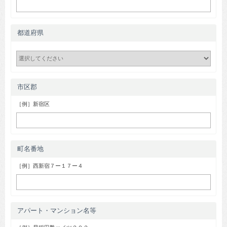
都道府県
市区郡
［例］新宿区
町名番地
［例］西新宿７ー１７ー４
アパート・マンション名等