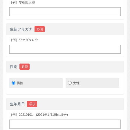
［例］早稲田太郎
生徒フリガナ
必須
［例］ワセダタロウ
性別
必須
男性
女性
生年月日
必須
［例］20210101 (2021年1月1日の場合)