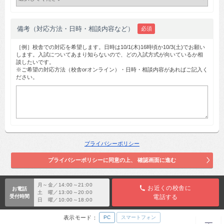
備考（対応方法・日時・相談内容など）
必須
［例］校舎での対応を希望します。日時は10/1(木)16時頃か10/3(土)でお願い
します。入試についてあまり知らないので、どの入試方式が向いているか相
談したいです。
※ご希望の対応方法（校舎orオンライン）・日時・相談内容があればご記入く
ださい。
プライバシーポリシー
月～金／14:00～21:00
お近くの校舎に
お電話
土 曜／13:00～20:00
受付時間
電話する
日 曜／10:00～18:00
表示モード：
PC
スマートフォン
TOP