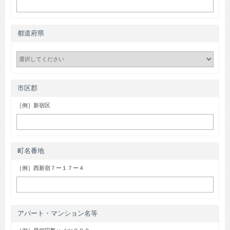
都道府県
市区郡
［例］新宿区
町名番地
［例］西新宿７ー１７ー４
アパート・マンション名等