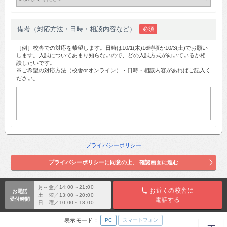
備考（対応方法・日時・相談内容など）
必須
［例］校舎での対応を希望します。日時は10/1(木)16時頃か10/3(土)でお願い
します。入試についてあまり知らないので、どの入試方式が向いているか相
談したいです。
※ご希望の対応方法（校舎orオンライン）・日時・相談内容があればご記入く
ださい。
プライバシーポリシー
月～金／14:00～21:00
お近くの校舎に
お電話
土 曜／13:00～20:00
受付時間
電話する
日 曜／10:00～18:00
表示モード：
PC
スマートフォン
TOP