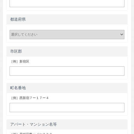
都道府県
市区郡
［例］新宿区
町名番地
［例］西新宿７ー１７ー４
アパート・マンション名等