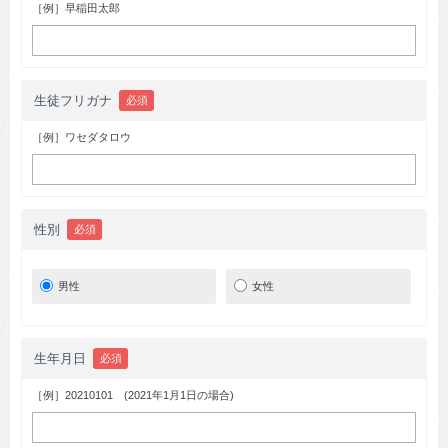
［例］早稲田太郎
生徒フリガナ
必須
［例］ワセダタロウ
性別
必須
男性
女性
生年月日
必須
［例］20210101 (2021年1月1日の場合)