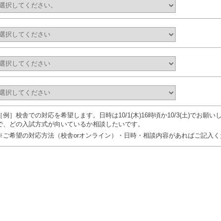
［例］校舎での対応を希望します。日時は10/1(木)16時頃か10/3(土)でお
で、どの入試方式が向いているか相談したいです。
※ご希望の対応方法（校舎orオンライン）・日時・相談内容があればご記入く