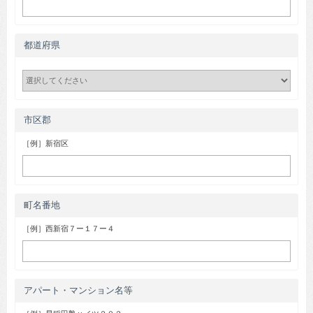
都道府県
市区郡
［例］新宿区
町名番地
［例］西新宿７ー１７ー４
アパート・マンション名等