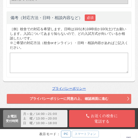
備考（対応方法・日時・相談内容など）
必須
［例］校舎での対応を希望します。日時は10/1(木)16時頃か10/3(土)でお願い
します。入試についてあまり知らないので、どの入試方式が向いているか相
談したいです。
※ご希望の対応方法（校舎orオンライン）・日時・相談内容があればご記入く
ださい。
プライバシーポリシー
月～金／14:00～21:00
お近くの校舎に
お電話
土 曜／13:00～20:00
受付時間
電話する
日 曜／10:00～18:00
表示モード：
PC
スマートフォン
TOP