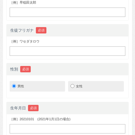
［例］早稲田太郎
生徒フリガナ
必須
［例］ワセダタロウ
性別
必須
男性
女性
生年月日
必須
［例］20210101 (2021年1月1日の場合)