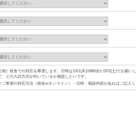
［例］校舎での対応を希望します。日時は10/1(木)16時頃か10/3(土)でお
で、どの入試方式が向いているか相談したいです。
※ご希望の対応方法（校舎orオンライン）・日時・相談内容があればご記入く