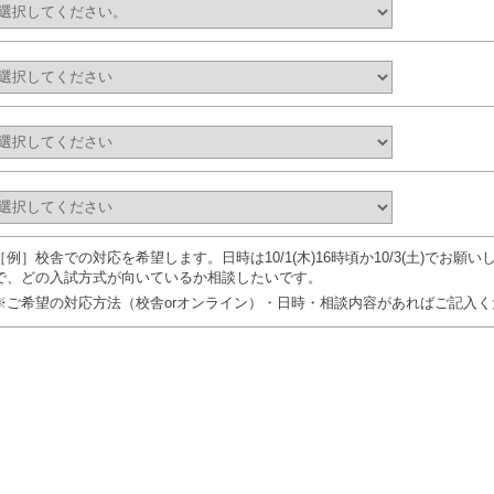
［例］校舎での対応を希望します。日時は10/1(木)16時頃か10/3(土)でお
で、どの入試方式が向いているか相談したいです。
※ご希望の対応方法（校舎orオンライン）・日時・相談内容があればご記入く