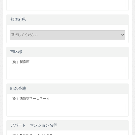
都道府県
市区郡
［例］新宿区
町名番地
［例］西新宿７ー１７ー４
アパート・マンション名等