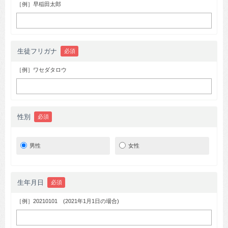
［例］早稲田太郎
生徒フリガナ
必須
［例］ワセダタロウ
性別
必須
男性
女性
生年月日
必須
［例］20210101 (2021年1月1日の場合)