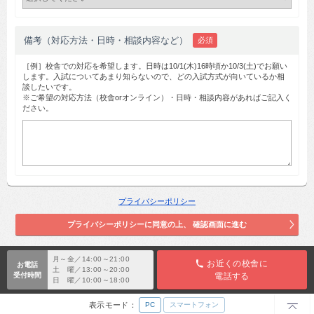
備考（対応方法・日時・相談内容など）
必須
［例］校舎での対応を希望します。日時は10/1(木)16時頃か10/3(土)でお願い
します。入試についてあまり知らないので、どの入試方式が向いているか相
談したいです。
※ご希望の対応方法（校舎orオンライン）・日時・相談内容があればご記入く
ださい。
プライバシーポリシー
月～金／14:00～21:00
お近くの校舎に
お電話
土 曜／13:00～20:00
受付時間
電話する
日 曜／10:00～18:00
TOP
表示モード：
PC
スマートフォン