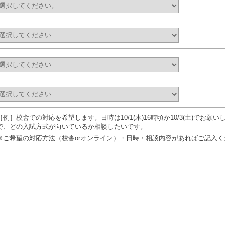
［例］校舎での対応を希望します。日時は10/1(木)16時頃か10/3(土)でお
で、どの入試方式が向いているか相談したいです。
※ご希望の対応方法（校舎orオンライン）・日時・相談内容があればご記入く