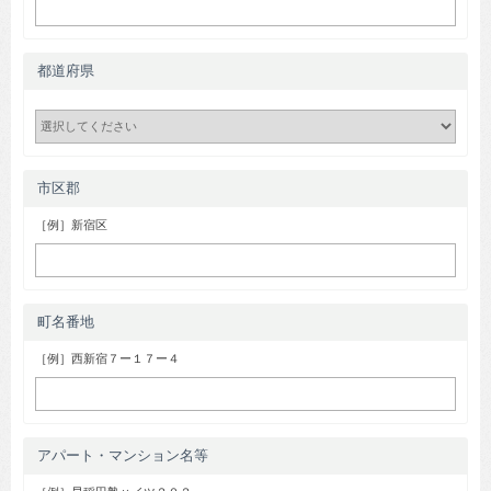
都道府県
市区郡
［例］新宿区
町名番地
［例］西新宿７ー１７ー４
アパート・マンション名等