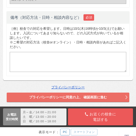
備考（対応方法・日時・相談内容など）
必須
［例］校舎での対応を希望します。日時は10/1(木)16時頃か10/3(土)でお願い
します。入試についてあまり知らないので、どの入試方式が向いているか相
談したいです。
※ご希望の対応方法（校舎orオンライン）・日時・相談内容があればご記入く
ださい。
プライバシーポリシー
月～金／14:00～21:00
お近くの校舎に
お電話
土 曜／13:00～20:00
受付時間
電話する
日 曜／10:00～18:00
表示モード：
PC
スマートフォン
TOP