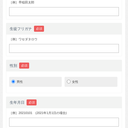
［例］早稲田太郎
生徒フリガナ
必須
［例］ワセダタロウ
性別
必須
男性
女性
生年月日
必須
［例］20210101 (2021年1月1日の場合)