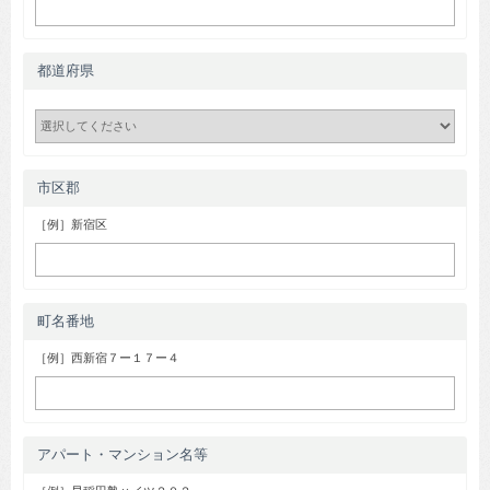
都道府県
市区郡
［例］新宿区
町名番地
［例］西新宿７ー１７ー４
アパート・マンション名等