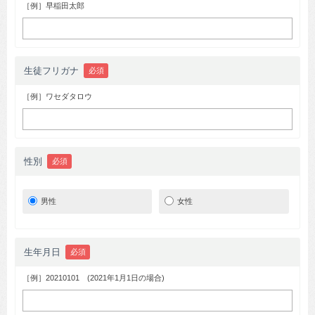
［例］早稲田太郎
生徒フリガナ
必須
［例］ワセダタロウ
性別
必須
男性
女性
生年月日
必須
［例］20210101 (2021年1月1日の場合)