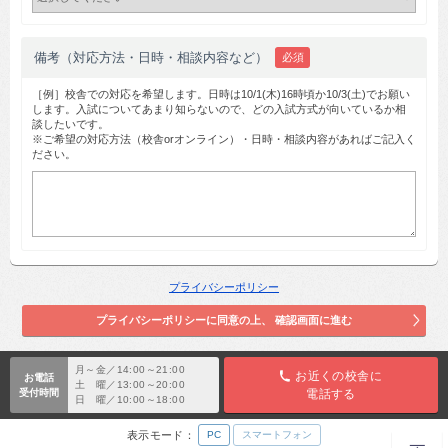
備考（対応方法・日時・相談内容など）
必須
［例］校舎での対応を希望します。日時は10/1(木)16時頃か10/3(土)でお願い
します。入試についてあまり知らないので、どの入試方式が向いているか相
談したいです。
※ご希望の対応方法（校舎orオンライン）・日時・相談内容があればご記入く
ださい。
プライバシーポリシー
月～金／14:00～21:00
お近くの校舎に
お電話
土 曜／13:00～20:00
受付時間
電話する
日 曜／10:00～18:00
表示モード：
PC
スマートフォン
TOP