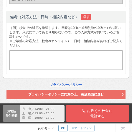
備考（対応方法・日時・相談内容など）
必須
［例］校舎での対応を希望します。日時は10/1(木)16時頃か10/3(土)でお願い
します。入試についてあまり知らないので、どの入試方式が向いているか相
談したいです。
※ご希望の対応方法（校舎orオンライン）・日時・相談内容があればご記入く
ださい。
プライバシーポリシー
月～金／14:00～21:00
お近くの校舎に
お電話
土 曜／13:00～20:00
受付時間
電話する
日 曜／10:00～18:00
TOP
表示モード：
PC
スマートフォン