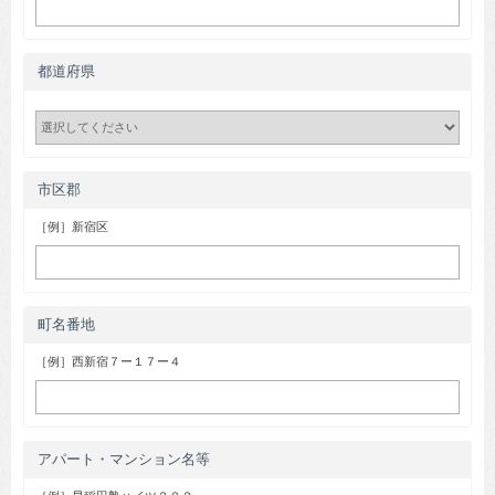
都道府県
市区郡
［例］新宿区
町名番地
［例］西新宿７ー１７ー４
アパート・マンション名等