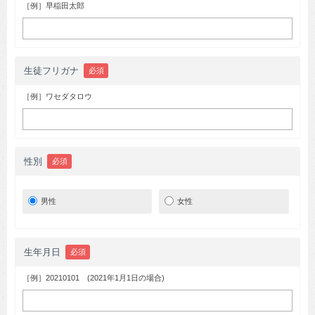
［例］早稲田太郎
生徒フリガナ
必須
［例］ワセダタロウ
性別
必須
男性
女性
生年月日
必須
［例］20210101 (2021年1月1日の場合)