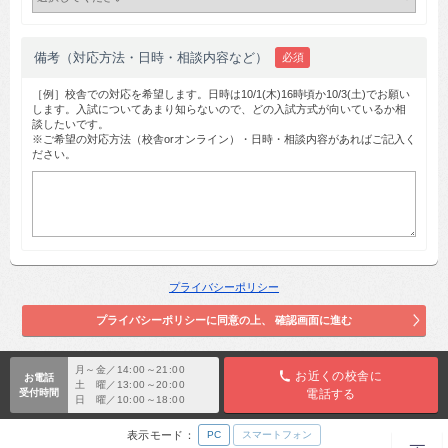
備考（対応方法・日時・相談内容など）
必須
［例］校舎での対応を希望します。日時は10/1(木)16時頃か10/3(土)でお願い
します。入試についてあまり知らないので、どの入試方式が向いているか相
談したいです。
※ご希望の対応方法（校舎orオンライン）・日時・相談内容があればご記入く
ださい。
プライバシーポリシー
月～金／14:00～21:00
お近くの校舎に
お電話
土 曜／13:00～20:00
受付時間
電話する
日 曜／10:00～18:00
表示モード：
PC
スマートフォン
TOP