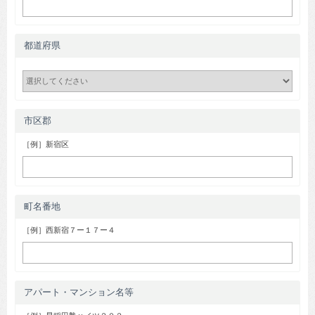
都道府県
市区郡
［例］新宿区
町名番地
［例］西新宿７ー１７ー４
アパート・マンション名等