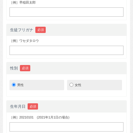
［例］早稲田太郎
生徒フリガナ
必須
［例］ワセダタロウ
性別
必須
男性
女性
生年月日
必須
［例］20210101 (2021年1月1日の場合)