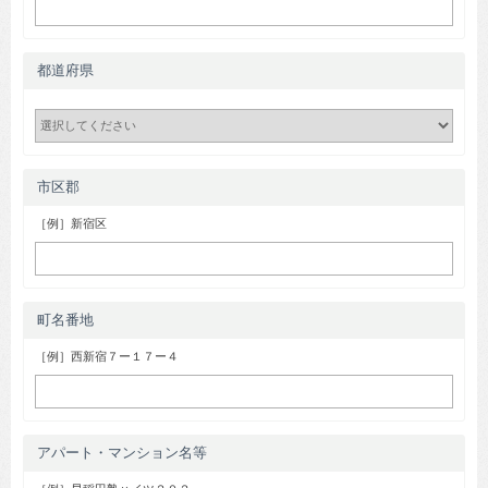
都道府県
市区郡
［例］新宿区
町名番地
［例］西新宿７ー１７ー４
アパート・マンション名等