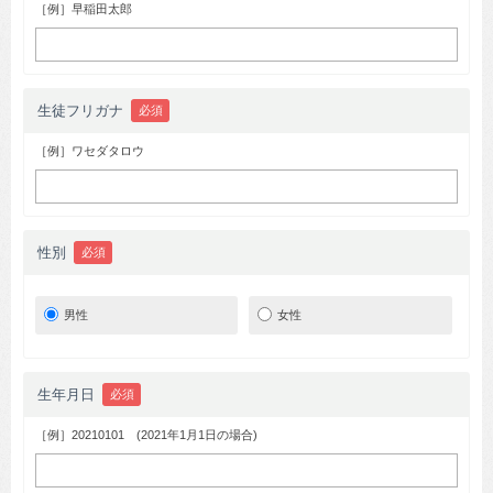
［例］早稲田太郎
生徒フリガナ
必須
［例］ワセダタロウ
性別
必須
男性
女性
生年月日
必須
［例］20210101 (2021年1月1日の場合)