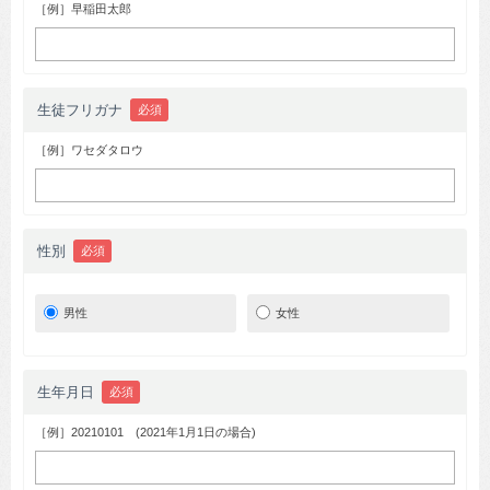
［例］早稲田太郎
生徒フリガナ
必須
［例］ワセダタロウ
性別
必須
男性
女性
生年月日
必須
［例］20210101 (2021年1月1日の場合)