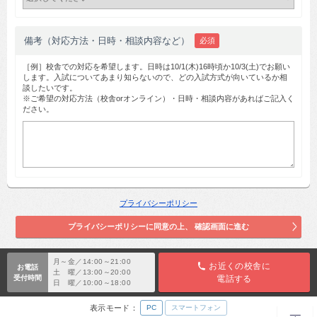
備考（対応方法・日時・相談内容など）
必須
［例］校舎での対応を希望します。日時は10/1(木)16時頃か10/3(土)でお願い
します。入試についてあまり知らないので、どの入試方式が向いているか相
談したいです。
※ご希望の対応方法（校舎orオンライン）・日時・相談内容があればご記入く
ださい。
プライバシーポリシー
月～金／14:00～21:00
お近くの校舎に
お電話
土 曜／13:00～20:00
受付時間
電話する
日 曜／10:00～18:00
表示モード：
PC
スマートフォン
TOP