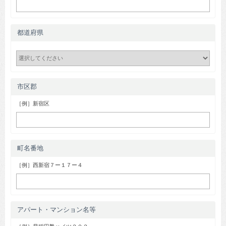
都道府県
市区郡
［例］新宿区
町名番地
［例］西新宿７ー１７ー４
アパート・マンション名等