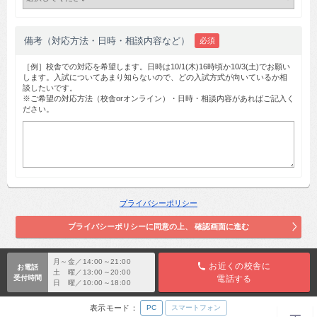
備考（対応方法・日時・相談内容など）
必須
［例］校舎での対応を希望します。日時は10/1(木)16時頃か10/3(土)でお願い
します。入試についてあまり知らないので、どの入試方式が向いているか相
談したいです。
※ご希望の対応方法（校舎orオンライン）・日時・相談内容があればご記入く
ださい。
プライバシーポリシー
月～金／14:00～21:00
お近くの校舎に
お電話
土 曜／13:00～20:00
受付時間
電話する
日 曜／10:00～18:00
表示モード：
PC
スマートフォン
TOP