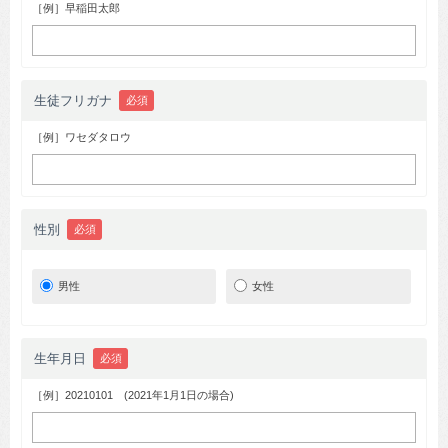
［例］早稲田太郎
生徒フリガナ
必須
［例］ワセダタロウ
性別
必須
男性
女性
生年月日
必須
［例］20210101 (2021年1月1日の場合)