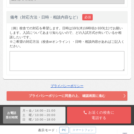
備考（対応方法・日時・相談内容など）
必須
［例］校舎での対応を希望します。日時は10/1(木)16時頃か10/3(土)でお願い
します。入試についてあまり知らないので、どの入試方式が向いているか相
談したいです。
※ご希望の対応方法（校舎orオンライン）・日時・相談内容があればご記入く
ださい。
プライバシーポリシー
月～金／14:00～21:00
お近くの校舎に
お電話
土 曜／13:00～20:00
受付時間
電話する
日 曜／10:00～18:00
表示モード：
PC
スマートフォン
TOP