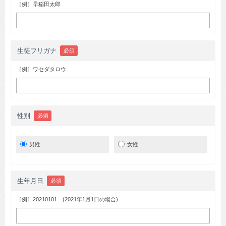
［例］早稲田太郎
生徒フリガナ
必須
［例］ワセダタロウ
性別
必須
男性
女性
生年月日
必須
［例］20210101 (2021年1月1日の場合)