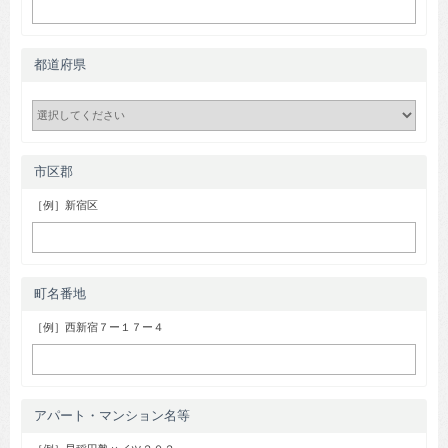
都道府県
市区郡
［例］新宿区
町名番地
［例］西新宿７ー１７ー４
アパート・マンション名等