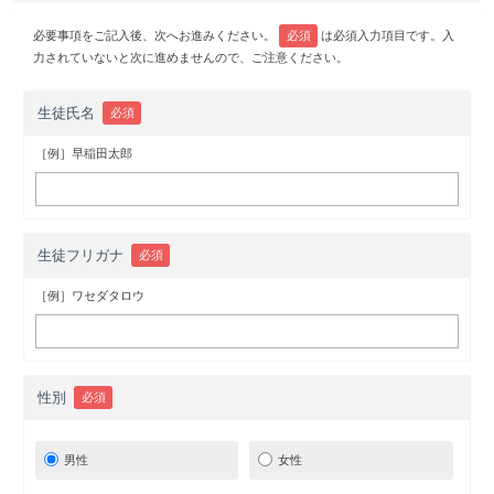
必要事項をご記入後、次へお進みください。
必須
は必須入力項目です。入
力されていないと次に進めませんので、ご注意ください。
生徒氏名
必須
［例］早稲田太郎
生徒フリガナ
必須
［例］ワセダタロウ
性別
必須
男性
女性