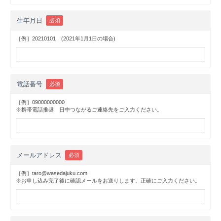
生年月日
必須
［例］20210101 (2021年1月1日の場合)
電話番号
必須
［例］09000000000
※携帯電話推奨 日中つながるご連絡先をご入力ください。
メールアドレス
必須
［例］taro@wasedajuku.com
※お申し込み完了後に確認メールをお送りします。正確にご入力ください。