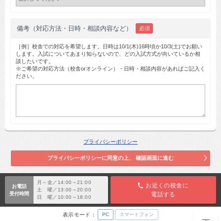
備考（対応方法・日時・相談内容など）
必須
［例］校舎での対応を希望します。日時は10/1(木)16時頃か10/3(土)でお願い
します。入試についてあまり知らないので、どの入試方式が向いているか相
談したいです。
※ご希望の対応方法（校舎orオンライン）・日時・相談内容があればご記入く
ださい。
プライバシーポリシー
月～金／14:00～21:00
お近くの校舎に
お電話
土 曜／13:00～20:00
受付時間
電話する
日 曜／10:00～18:00
表示モード：
PC
スマートフォン
TOP