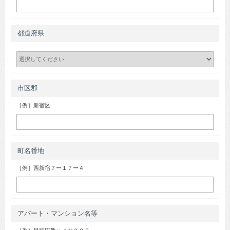
都道府県
市区郡
［例］新宿区
町名番地
［例］西新宿７ー１７ー４
アパート・マンション名等