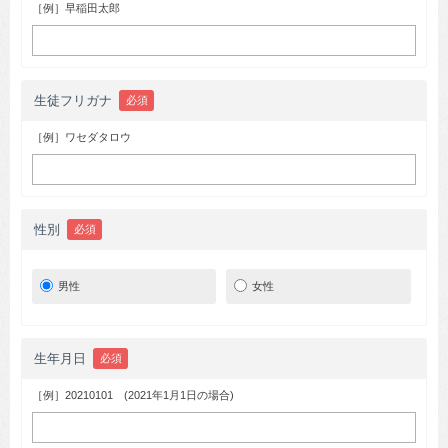
［例］早稲田太郎
生徒フリガナ
必須
［例］ワセダタロウ
性別
必須
男性
女性
生年月日
必須
［例］20210101 (2021年1月1日の場合)