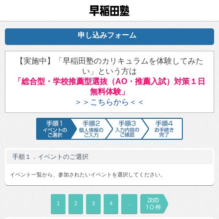
早稲田塾
申し込みフォーム
【実施中】「早稲田塾のカリキュラムを体験してみた
い」という方は
「総合型・学校推薦型選抜（AO・推薦入試）対策１日
無料体験」
＞＞こちらから＜＜
手順1 イベントのご選択
手順2 個人情報のご入力
手順3 入力内容のご確認
手順4 お手続
手順１．イベントのご選択
イベント一覧から、参加されたいイベントを選択してください。
1
2
3
4
...